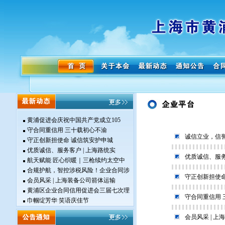
黄浦促进会庆祝中国共产党成立105
守合同重信用 三十载初心不渝
诚信立业，信
守正创新担使命 诚信筑安护申城
优质诚信、服务客户 | 上海路统实
优质诚信、服务
航天赋能 匠心织暖｜三枪续约太空中
合规护航，智控涉税风险！企业合同涉
守正创新担使
会员风采 | 上海装备公司箭体运输
黄浦区企业合同信用促进会三届七次理
守合同重信用
巾帼绽芳华 笑语庆佳节
会员风采 | 