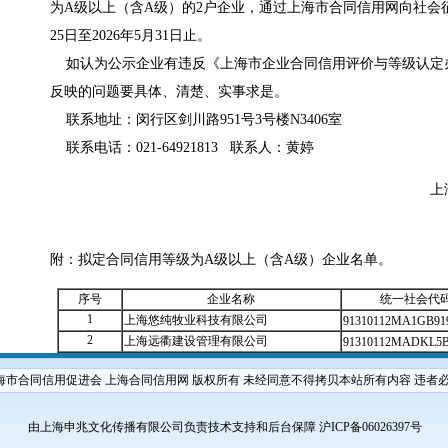
为A级以上（含A级）的2户企业，通过上海市合同信用网向社会征
25日至2026年5月31日止。
如认为公示企业有违反《上海市企业合同信用评价与等级认定
反映的问题要具体、清楚、实事求是。
联系地址：闵行区剑川路951号3号楼N3406室
联系电话：021-64921813 联系人：黄婷
上
附：拟定合同信用等级为A级以上（含A级）企业名单。
序号
企业名称
统一社会代
1
上海悠纯牧业科技有限公司
91310112MA1GB91
2
上海远衢建设管理有限公司
91310112MADKL5
海市合同信用促进会 上海合同信用网 版权所有 未经同意不得拷贝本站所有内容 违者
由上海申兆文化传播有限公司负责技术支持和后台保障
沪ICP备06026397号