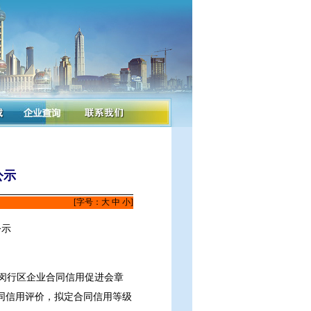
公示
[字号：
大
中
小
]
公示
闵行区企业合同信用促进会章
同信用评价，拟定合同信用等级