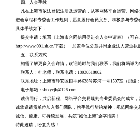
四、入会手续
凡在上海市依法登记注册及运营的，从事网络平台运营、网络
进会章程和专委会工作规则，愿意履行会员义务、积极参与专委
具体手续如下：
提交申请：填写《上海市合同信用促进会入会申请表》（可在
http://www.001.sh.cn/下载），加盖单位公章并附企业法
五、联系方式
如需了解更多入会详情，欢迎随时与我们联系，我们将竭诚为
联系人：杜老师，联系电话：18930518002
联系地址：上海市静安区恒丰路638号苏河一号1507室（邮编：2
电子邮箱：shtxycjh@126.com
诚信同行，共启新程。网络平台交易规则专业委员会的成立，
诚挚邀请贵单位加入我们团队，携手践行契约精神，规范网络交
诚信、健康、可持续发展，共筑“诚信上海”金字招牌！
特此邀请，盼复为感！