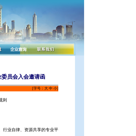
业委员会入会邀请函
[字号：
大
中
小
]
规则
、行业自律、资源共享的专业平