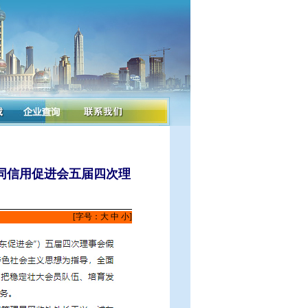
合同信用促进会五届四次理
[字号：
大
中
小
]