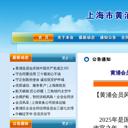
黄浦促进会庆祝中国共产党成立105
黄浦会
守合同重信用 三十载初心不渝
守正创新担使命 诚信筑安护申城
优质诚信、服务客户 | 上海路统实
航天赋能 匠心织暖｜三枪续约太空中
【黄浦会员
合规护航，智控涉税风险！企业合同涉
会员风采 | 上海装备公司箭体运输
黄浦区企业合同信用促进会三届七次理
巾帼绽芳华 笑语庆佳节
2025年是